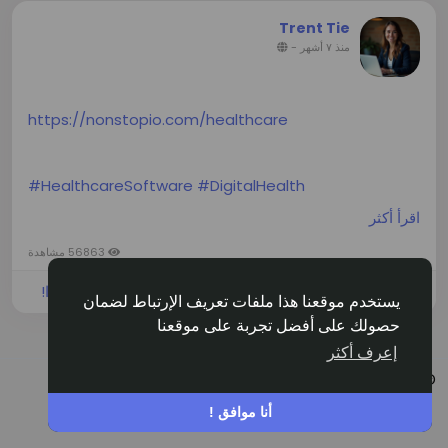
Trent Tie
-
منذ ٧ أشهر
https://nonstopio.com/healthcare
#HealthcareSoftware
#DigitalHealth
#AIinHealthcare
#HIPAACompliance
اقرأ أكثر
#EHRIntegration
#HealthTech
#HealthSoftware
#Interoperability
#HealthAnalytics
#MobileHealth
56863 مشاهدة
#IoTHealthcare
#ClinicalSoftware
الرجاء تسجيل الدخول , للأعجاب والمشاركة والتعليق على هذا!
يستخدم موقعنا هذا ملفات تعريف الإرتباط لضمان
حصولك على أفضل تجربة على موقعنا
إعرف أكثر
Arabic
© 2026 Siasi
اتصل بنا
عنا
Terms
Privacy
أنا موافق !